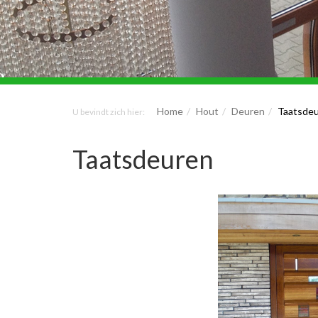
Home
Hout
Deuren
Taatsde
U bevindt zich hier:
Taatsdeuren