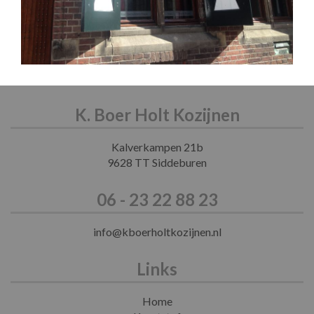
K. Boer Holt Kozijnen
Kalverkampen 21b
9628 TT Siddeburen
06 - 23 22 88 23
info@kboerholtkozijnen.nl
Links
Home