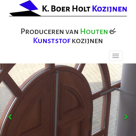
Produceren van
Houten
&
Kunststof
kozijnen
Toggle
navigation